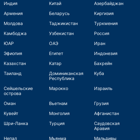
Индия
Китай
Азербайджан
Армения
Беларусь
Киргизия
Молдова
Таджикистан
Туркмения
Камбоджа
Узбекистан
Россия
ЮАР
ОАЭ
Иран
Эфиопия
Египет
Индонезия
Казахстан
Катар
Бахрейн
Таиланд
Доминиканская
Куба
Республика
Сейшельские
Марокко
Израиль
острова
Оман
Вьетнам
Грузия
Кувейт
Монголия
Афганистан
Шри-Ланка
Турция
Саудовская
Аравия
Непал
Мьянма
Мальдивы