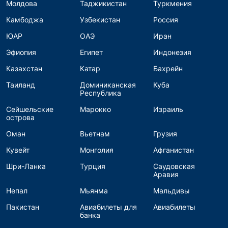
Молдова
Таджикистан
Туркмения
Камбоджа
Узбекистан
Россия
ЮАР
ОАЭ
Иран
Эфиопия
Египет
Индонезия
Казахстан
Катар
Бахрейн
Таиланд
Доминиканская
Куба
Республика
Сейшельские
Марокко
Израиль
острова
Оман
Вьетнам
Грузия
Кувейт
Монголия
Афганистан
Шри-Ланка
Турция
Саудовская
Аравия
Непал
Мьянма
Мальдивы
Пакистан
Авиабилеты для
Авиабилеты
банка