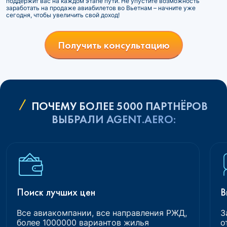
поддержит вас на каждом этапе пути. Не упустите возможность
заработать на продаже авиабилетов во Вьетнам – начните уже
сегодня, чтобы увеличить свой доход!
Получить консультацию
ПОЧЕМУ БОЛЕЕ 5000 ПАРТНЁРОВ
ВЫБРАЛИ AGENT.AERO:
Поиск лучших цен
В
Все авиакомпании, все направления РЖД,
З
более 1000000 вариантов жилья
о