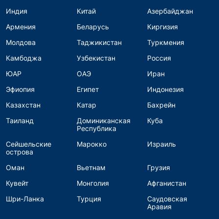
Индия
Китай
Азербайджан
Армения
Беларусь
Киргизия
Молдова
Таджикистан
Туркмения
Камбоджа
Узбекистан
Россия
ЮАР
ОАЭ
Иран
Эфиопия
Египет
Индонезия
Казахстан
Катар
Бахрейн
Таиланд
Доминиканская
Куба
Республика
Сейшельские
Марокко
Израиль
острова
Оман
Вьетнам
Грузия
Кувейт
Монголия
Афганистан
Шри-Ланка
Турция
Саудовская
Аравия