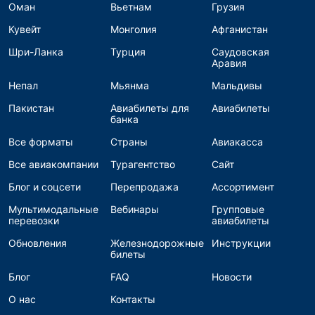
Оман
Вьетнам
Грузия
Кувейт
Монголия
Афганистан
Шри-Ланка
Турция
Саудовская
Аравия
Непал
Мьянма
Мальдивы
Пакистан
Авиабилеты для
Авиабилеты
банка
Все форматы
Страны
Авиакасса
Все авиакомпании
Турагентство
Сайт
Блог и соцсети
Перепродажа
Ассортимент
Мультимодальные
Вебинары
Групповые
перевозки
авиабилеты
Обновления
Железнодорожные
Инструкции
билеты
Блог
FAQ
Новости
О нас
Контакты