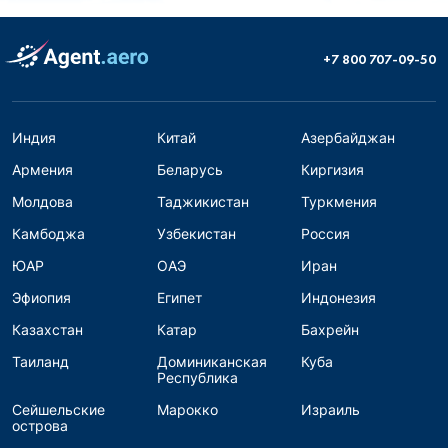
+7 800 707-09-50
Индия
Китай
Азербайджан
Армения
Беларусь
Киргизия
Молдова
Таджикистан
Туркмения
Камбоджа
Узбекистан
Россия
ЮАР
ОАЭ
Иран
Эфиопия
Египет
Индонезия
Казахстан
Катар
Бахрейн
Таиланд
Доминиканская
Куба
Республика
Сейшельские
Марокко
Израиль
острова