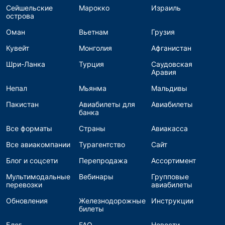
Сейшельские
Марокко
Израиль
острова
Оман
Вьетнам
Грузия
Кувейт
Монголия
Афганистан
Шри-Ланка
Турция
Саудовская
Аравия
Непал
Мьянма
Мальдивы
Пакистан
Авиабилеты для
Авиабилеты
банка
Все форматы
Страны
Авиакасса
Все авиакомпании
Турагентство
Сайт
Блог и соцсети
Перепродажа
Ассортимент
Мультимодальные
Вебинары
Групповые
перевозки
авиабилеты
Обновления
Железнодорожные
Инструкции
билеты
Блог
FAQ
Новости