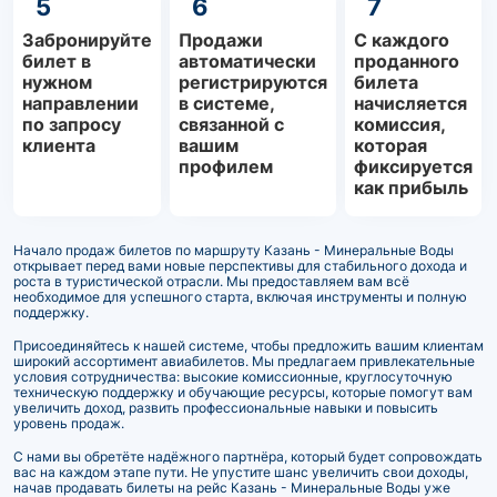
5
6
7
Забронируйте
Продажи
С каждого
билет в
автоматически
проданного
нужном
регистрируются
билета
направлении
в системе,
начисляется
по запросу
связанной с
комиссия,
клиента
вашим
которая
профилем
фиксируется
как прибыль
Начало продаж билетов по маршруту Казань - Минеральные Воды
открывает перед вами новые перспективы для стабильного дохода и
роста в туристической отрасли. Мы предоставляем вам всё
необходимое для успешного старта, включая инструменты и полную
поддержку.
Присоединяйтесь к нашей системе, чтобы предложить вашим клиентам
широкий ассортимент авиабилетов. Мы предлагаем привлекательные
условия сотрудничества: высокие комиссионные, круглосуточную
техническую поддержку и обучающие ресурсы, которые помогут вам
увеличить доход, развить профессиональные навыки и повысить
уровень продаж.
С нами вы обретёте надёжного партнёра, который будет сопровождать
вас на каждом этапе пути. Не упустите шанс увеличить свои доходы,
начав продавать билеты на рейс Казань - Минеральные Воды уже