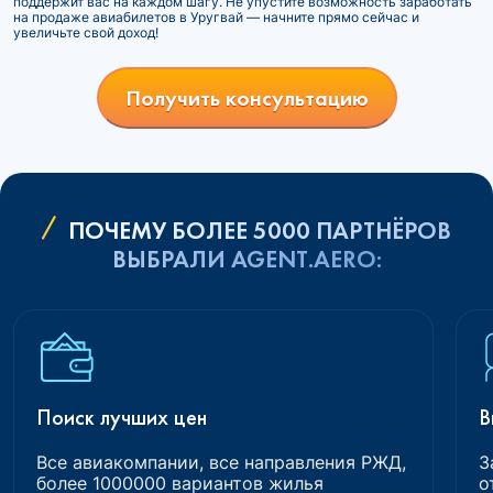
поддержит вас на каждом шагу. Не упустите возможность заработать
на продаже авиабилетов в Уругвай — начните прямо сейчас и
увеличьте свой доход!
Получить консультацию
ПОЧЕМУ БОЛЕЕ 5000 ПАРТНЁРОВ
ВЫБРАЛИ AGENT.AERO:
Поиск лучших цен
В
Все авиакомпании, все направления РЖД,
З
более 1000000 вариантов жилья
о