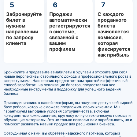
5
6
7
Забронируйте
Продажи
С каждого
билет в
автоматически
проданного
нужном
регистрируются
билета
направлении
в системе,
начисляется
по запросу
связанной с
комиссия,
клиента
вашим
которая
профилем
фиксируется
как прибыль
Бронируйте и продавайте авиабилеты в Уругвай и откройте для себя
новые перспективы стабильного дохода и профессионального роста в
сфере туризма. Наш сервис предлагает вам простой и эффективный
способ заработать на реализации билетов, предоставляя все
необходимые инструменты и поддержку для успешного ведения
бизнеса.
Присоединившись к нашей платформе, вы получите доступ к обширной
базе рейсов, которые сможете предложить своим клиентам. Мы
гарантируем выгодные условия сотрудничества, включая
конкурентные комиссионные, круглосуточную техническую помощь и
обучающие материалы. Это не только позволит вам зарабатывать, но и
поможет развивать навыки продаж для расширения бизнеса.
Сотрудничая с нами, вы обретете надежного партнера, который