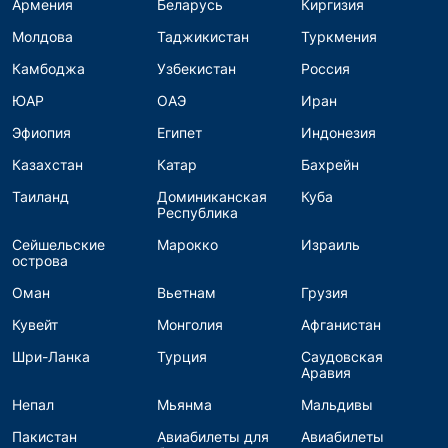
Армения
Беларусь
Киргизия
Молдова
Таджикистан
Туркмения
Камбоджа
Узбекистан
Россия
ЮАР
ОАЭ
Иран
Эфиопия
Египет
Индонезия
Казахстан
Катар
Бахрейн
Таиланд
Доминиканская
Куба
Республика
Сейшельские
Марокко
Израиль
острова
Оман
Вьетнам
Грузия
Кувейт
Монголия
Афганистан
Шри-Ланка
Турция
Саудовская
Аравия
Непал
Мьянма
Мальдивы
Пакистан
Авиабилеты для
Авиабилеты