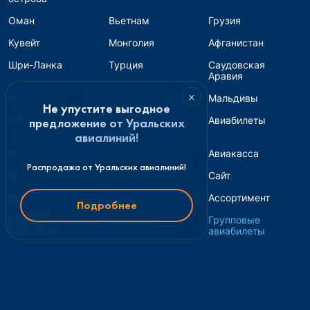
Оман
Вьетнам
Грузия
Кувейт
Монголия
Афганистан
Шри-Ланка
Турция
Саудовская
Аравия
×
Непал
Мьянма
Мальдивы
Не упустите выгодное
Пакистан
Авиабилеты для
Авиабилеты
предложение от Уральских
банка
авиалиний!
Все форматы
Страны
Авиакасса
Распродажа от Уральских авиалиний!
Все авиакомпании
Турагентство
Сайт
Блог и соцсети
Перепродажа
Ассортимент
Подробнее
Мультимодальные
Вебинары
Групповые
перевозки
авиабилеты
Обновления
Железнодорожные
Инструкции
билеты
Блог
FAQ
Новости
О нас
Контакты