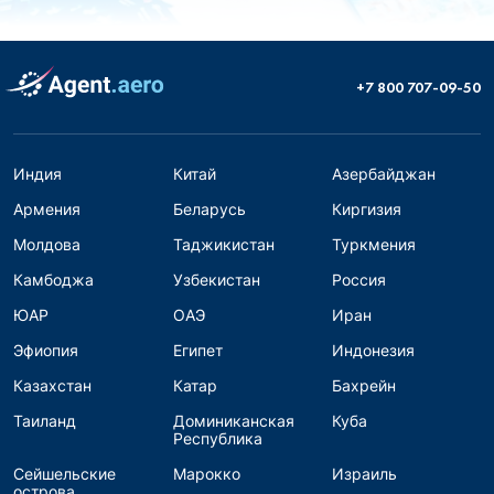
+7 800 707-09-50
Индия
Китай
Азербайджан
Армения
Беларусь
Киргизия
Молдова
Таджикистан
Туркмения
Камбоджа
Узбекистан
Россия
ЮАР
ОАЭ
Иран
Эфиопия
Египет
Индонезия
Казахстан
Катар
Бахрейн
Таиланд
Доминиканская
Куба
Республика
Сейшельские
Марокко
Израиль
острова