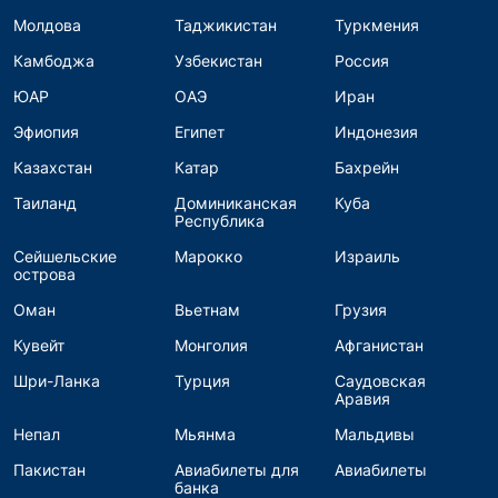
Молдова
Таджикистан
Туркмения
Камбоджа
Узбекистан
Россия
ЮАР
ОАЭ
Иран
Эфиопия
Египет
Индонезия
Казахстан
Катар
Бахрейн
Таиланд
Доминиканская
Куба
Республика
Сейшельские
Марокко
Израиль
острова
Оман
Вьетнам
Грузия
Кувейт
Монголия
Афганистан
Шри-Ланка
Турция
Саудовская
Аравия
Непал
Мьянма
Мальдивы
Пакистан
Авиабилеты для
Авиабилеты
банка