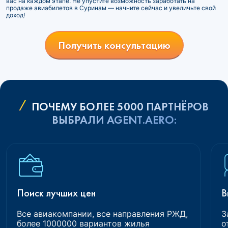
вас на каждом этапе. Не упустите возможность заработать на
продаже авиабилетов в Суринам — начните сейчас и увеличьте свой
доход!
Получить консультацию
ПОЧЕМУ БОЛЕЕ 5000 ПАРТНЁРОВ
ВЫБРАЛИ AGENT.AERO:
Поиск лучших цен
В
Все авиакомпании, все направления РЖД,
З
более 1000000 вариантов жилья
о