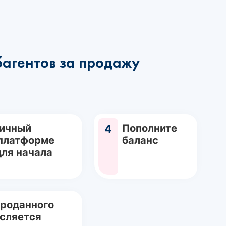
багентов за продажу
Личный
4
Пополните
 платформе
баланс
для начала
проданного
исляется