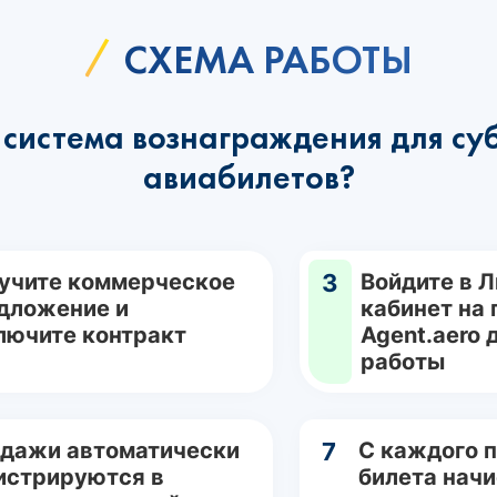
СХЕМА РАБОТЫ
система вознаграждения для су
авиабилетов?
учите коммерческое
3
Войдите в 
дложение и
кабинет на
лючите контракт
Agent.aero 
работы
дажи автоматически
7
С каждого 
истрируются в
билета нач