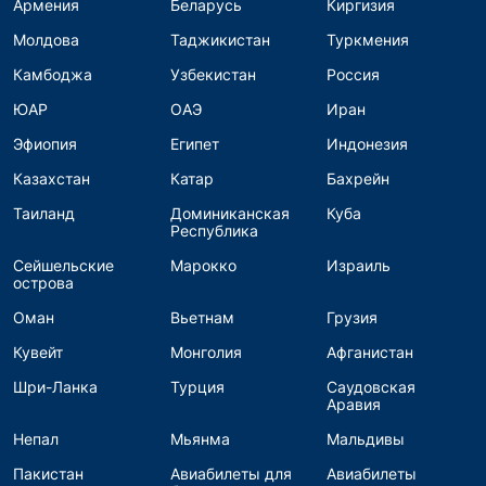
Армения
Беларусь
Киргизия
Молдова
Таджикистан
Туркмения
Камбоджа
Узбекистан
Россия
ЮАР
ОАЭ
Иран
Эфиопия
Египет
Индонезия
Казахстан
Катар
Бахрейн
Таиланд
Доминиканская
Куба
Республика
Сейшельские
Марокко
Израиль
острова
Оман
Вьетнам
Грузия
Кувейт
Монголия
Афганистан
Шри-Ланка
Турция
Саудовская
Аравия
Непал
Мьянма
Мальдивы
Пакистан
Авиабилеты для
Авиабилеты