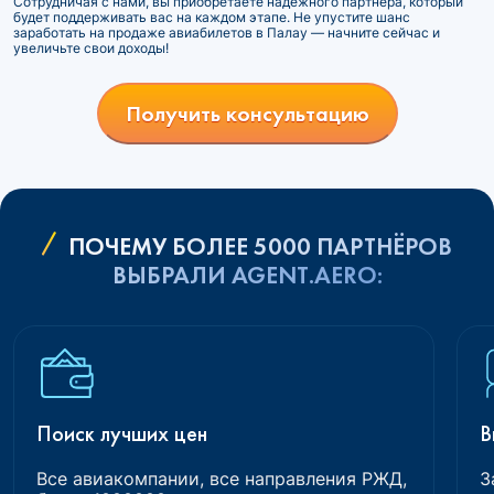
Сотрудничая с нами, вы приобретаете надежного партнера, который
будет поддерживать вас на каждом этапе. Не упустите шанс
заработать на продаже авиабилетов в Палау — начните сейчас и
увеличьте свои доходы!
Получить консультацию
ПОЧЕМУ БОЛЕЕ 5000 ПАРТНЁРОВ
ВЫБРАЛИ AGENT.AERO:
Поиск лучших цен
В
Все авиакомпании, все направления РЖД,
З