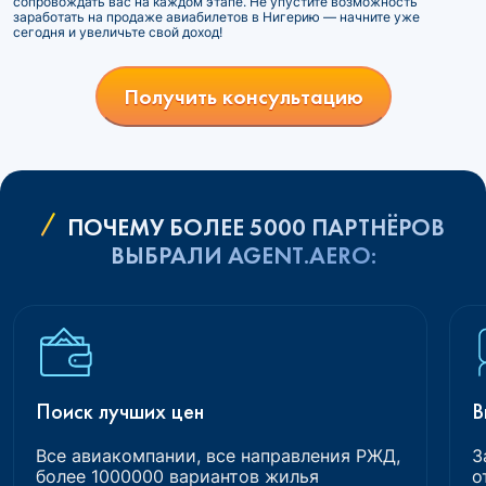
сопровождать вас на каждом этапе. Не упустите возможность
заработать на продаже авиабилетов в Нигерию — начните уже
сегодня и увеличьте свой доход!
Получить консультацию
ПОЧЕМУ БОЛЕЕ 5000 ПАРТНЁРОВ
ВЫБРАЛИ AGENT.AERO:
Поиск лучших цен
В
Все авиакомпании, все направления РЖД,
З
более 1000000 вариантов жилья
о