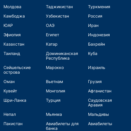
Молдова
Таджикистан
Туркмения
Камбоджа
Узбекистан
Россия
ЮАР
ОАЭ
Иран
Эфиопия
Египет
Индонезия
Казахстан
Катар
Бахрейн
Таиланд
Доминиканская
Куба
Республика
Сейшельские
Марокко
Израиль
острова
Оман
Вьетнам
Грузия
Кувейт
Монголия
Афганистан
Шри-Ланка
Турция
Саудовская
Аравия
Непал
Мьянма
Мальдивы
Пакистан
Авиабилеты для
Авиабилеты
банка