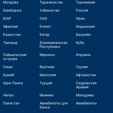
Молдова
Таджикистан
Туркмения
Камбоджа
Узбекистан
Россия
ЮАР
ОАЭ
Иран
Эфиопия
Египет
Индонезия
Казахстан
Катар
Бахрейн
Таиланд
Доминиканская
Куба
Республика
Сейшельские
Марокко
Израиль
острова
Оман
Вьетнам
Грузия
Кувейт
Монголия
Афганистан
Шри-Ланка
Турция
Саудовская
Аравия
Непал
Мьянма
Мальдивы
Пакистан
Авиабилеты для
Авиабилеты
банка