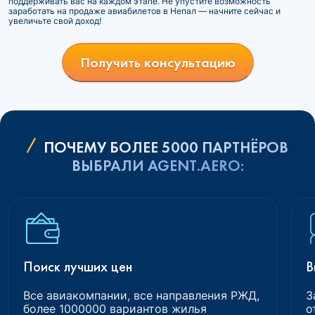
поддерживать вас на каждом этапе. Не упустите возможность
заработать на продаже авиабилетов в Непал — начните сейчас и
увеличьте свой доход!
Получить консультацию
ПОЧЕМУ БОЛЕЕ 5000 ПАРТНЁРОВ
ВЫБРАЛИ AGENT.AERO:
Поиск лучших цен
В
Все авиакомпании, все направления РЖД,
З
более 1000000 вариантов жилья
о