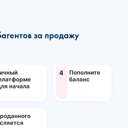
багентов за продажу
Личный
4
Пополните
 платформе
баланс
для начала
проданного
исляется