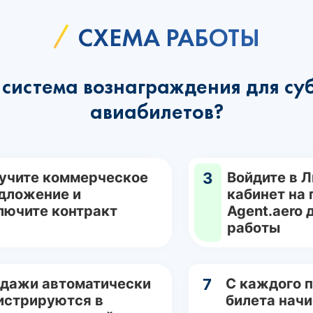
СХЕМА РАБОТЫ
система вознаграждения для су
авиабилетов?
учите коммерческое
3
Войдите в 
дложение и
кабинет на
лючите контракт
Agent.aero 
работы
дажи автоматически
7
С каждого 
истрируются в
билета нач