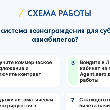
СХЕМА РАБОТЫ
система вознаграждения для су
авиабилетов?
учите коммерческое
3
Войдите в 
дложение и
кабинет на
лючите контракт
Agent.aero 
работы
дажи автоматически
7
С каждого 
истрируются в
билета нач