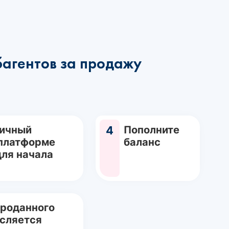
багентов за продажу
Личный
4
Пополните
 платформе
баланс
для начала
проданного
исляется