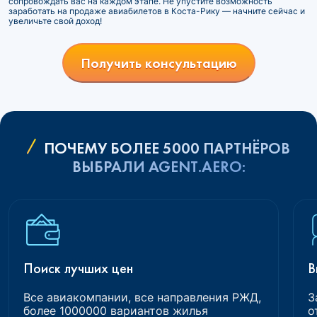
сопровождать вас на каждом этапе. Не упустите возможность
заработать на продаже авиабилетов в Коста-Рику — начните сейчас и
увеличьте свой доход!
Получить консультацию
ПОЧЕМУ БОЛЕЕ 5000 ПАРТНЁРОВ
ВЫБРАЛИ AGENT.AERO:
Поиск лучших цен
В
Все авиакомпании, все направления РЖД,
З
более 1000000 вариантов жилья
о