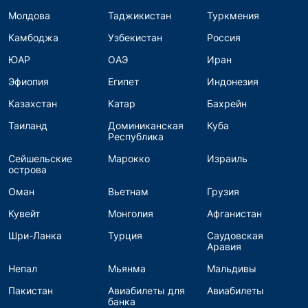
Молдова
Таджикистан
Туркмения
Камбоджа
Узбекистан
Россия
ЮАР
ОАЭ
Иран
Эфиопия
Египет
Индонезия
Казахстан
Катар
Бахрейн
Таиланд
Доминиканская
Куба
Республика
Сейшельские
Марокко
Израиль
острова
Оман
Вьетнам
Грузия
Кувейт
Монголия
Афганистан
Шри-Ланка
Турция
Саудовская
Аравия
Непал
Мьянма
Мальдивы
Пакистан
Авиабилеты для
Авиабилеты
банка