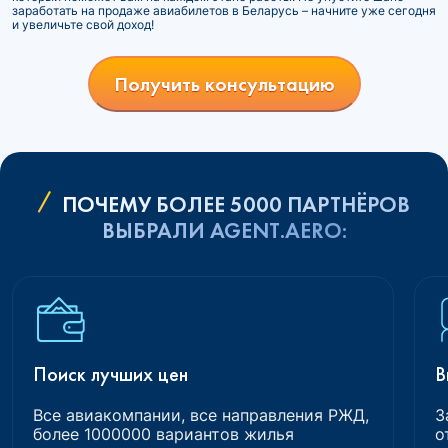
заработать на продаже авиабилетов в Беларусь – начните уже сегодня
и увеличьте свой доход!
Получить консультацию
ПОЧЕМУ БОЛЕЕ 5000 ПАРТНЁРОВ
ВЫБРАЛИ AGENT.AERO:
Поиск лучших цен
В
Все авиакомпании, все направления РЖД,
З
более 1000000 вариантов жилья
о