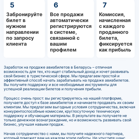
5
6
7
Забронируйте
Все продажи
Комиссия,
билет в
автоматически
начисленная
нужном
регистрируются
с каждого
направлении
в системе,
проданного
по запросу
связанной с
билета,
клиента
вашим
фиксируется
профилем
как прибыль
Заработок на продаже авиабилетов в Беларусь – отличная
возможность для тех, кто ищет стабильный доход и хочет развивать
свой бизнес в туристической сфере. Мы предлагаем простой и
эффективный способ начать зарабатывать на продаже авиабилетов.
Вы получите поддержку и все необходимые инструменты для
успешной реализации билетов и получения прибыли.
Процесс очень прост: вы регистрируетесь на нашей платформе,
получаете доступ к базе авиабилетов и начинаете продавать их своим
клиентам. Мы предлагаем выгодные условия сотрудничества, включая
конкурентоспособные комиссии, круглосуточную техническую
поддержку и обучающие материалы. В результате вы получаете не
только денежное вознаграждение, но и возможность развивать свой
бизнес, улучшая навыки продаж.
Начав сотрудничество с нами, вы получите надежного партнера,
который поможет вам на каждом этапе работы. Не упустите шанс