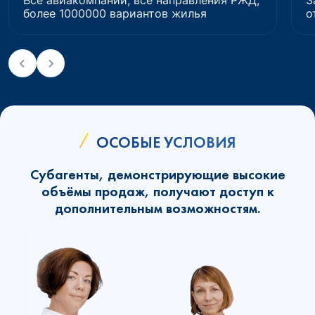
Все авиакомпании, все направления РЖД,
З
более 1000000 вариантов жилья
о
ОСОБЫЕ УСЛОВИЯ
Субагенты, демонстрирующие высокие
объёмы продаж, получают доступ к
дополнительным возможностям.