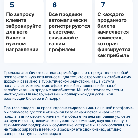
5
6
7
По запросу
Все продажи
С каждого
клиента
автоматически
проданного
забронируйте
регистрируются
билета
для него
в системе,
начисляется
билет в
связанной с
комиссия,
нужном
вашим
которая
направлении
профилем
фиксируется
как прибыль
Продажа авиабилетов с платформой Agent.aero представляет собой
привлекательную возможность для тех, кто стремится к стабильному
доходу и развитию в туристической индустрии. Наша услуга
предлагает максимально эффективный и упрощенный способ
зарабатывать на продаже авиабилетов. Мы обеспечиваем всеми
необходимыми инструментами и поддержкой для успешной
реализации билетов в Андорру.
Процесс предельно прост: зарегистрировавшись на нашей платформе,
вы получаете доступ к обширной базе авиабилетов и начинаете
предлагать их своим клиентам. Мы обеспечиваем выгодные условия
сотрудничества, включая конкурентные комиссии, круглосуточную
техническую поддержку и обучающие материалы. Таким образом, вы
не только зарабатываете, но и расширяете свой бизнес, активно
совершенствуя навыки продаж.