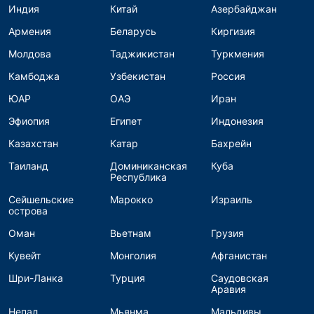
Индия
Китай
Азербайджан
Армения
Беларусь
Киргизия
Молдова
Таджикистан
Туркмения
Камбоджа
Узбекистан
Россия
ЮАР
ОАЭ
Иран
Эфиопия
Египет
Индонезия
Казахстан
Катар
Бахрейн
Таиланд
Доминиканская
Куба
Республика
Сейшельские
Марокко
Израиль
острова
Оман
Вьетнам
Грузия
Кувейт
Монголия
Афганистан
Шри-Ланка
Турция
Саудовская
Аравия
Непал
Мьянма
Мальдивы