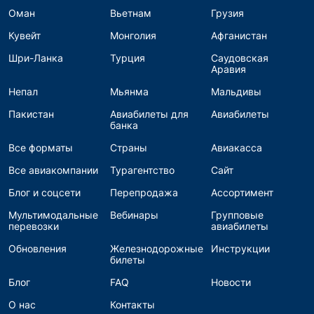
Оман
Вьетнам
Грузия
Кувейт
Монголия
Афганистан
Шри-Ланка
Турция
Саудовская
Аравия
Непал
Мьянма
Мальдивы
Пакистан
Авиабилеты для
Авиабилеты
банка
Все форматы
Страны
Авиакасса
Все авиакомпании
Турагентство
Сайт
Блог и соцсети
Перепродажа
Ассортимент
Мультимодальные
Вебинары
Групповые
перевозки
авиабилеты
Обновления
Железнодорожные
Инструкции
билеты
Блог
FAQ
Новости
О нас
Контакты