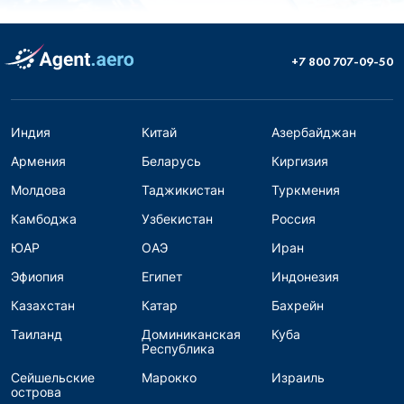
+7 800 707-09-50
Индия
Китай
Азербайджан
Армения
Беларусь
Киргизия
Молдова
Таджикистан
Туркмения
Камбоджа
Узбекистан
Россия
ЮАР
ОАЭ
Иран
Эфиопия
Египет
Индонезия
Казахстан
Катар
Бахрейн
Таиланд
Доминиканская
Куба
Республика
Сейшельские
Марокко
Израиль
острова