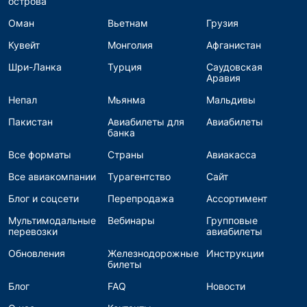
острова
Оман
Вьетнам
Грузия
Кувейт
Монголия
Афганистан
Шри-Ланка
Турция
Саудовская
Аравия
Непал
Мьянма
Мальдивы
Пакистан
Авиабилеты для
Авиабилеты
банка
Все форматы
Страны
Авиакасса
Все авиакомпании
Турагентство
Сайт
Блог и соцсети
Перепродажа
Ассортимент
Мультимодальные
Вебинары
Групповые
перевозки
авиабилеты
Обновления
Железнодорожные
Инструкции
билеты
Блог
FAQ
Новости