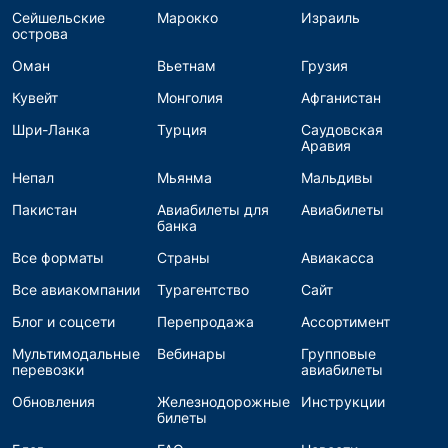
Сейшельские
Марокко
Израиль
острова
Оман
Вьетнам
Грузия
Кувейт
Монголия
Афганистан
Шри-Ланка
Турция
Саудовская
Аравия
Непал
Мьянма
Мальдивы
Пакистан
Авиабилеты для
Авиабилеты
банка
Все форматы
Страны
Авиакасса
Все авиакомпании
Турагентство
Сайт
Блог и соцсети
Перепродажа
Ассортимент
Мультимодальные
Вебинары
Групповые
перевозки
авиабилеты
Обновления
Железнодорожные
Инструкции
билеты