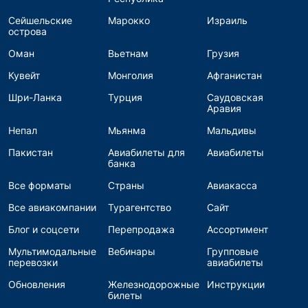
Сейшельские
Марокко
Израиль
острова
Оман
Вьетнам
Грузия
Кувейт
Монголия
Афганистан
Шри-Ланка
Турция
Саудовская
Аравия
Непал
Мьянма
Мальдивы
Пакистан
Авиабилеты для
Авиабилеты
банка
Все форматы
Страны
Авиакасса
Все авиакомпании
Турагентство
Сайт
Блог и соцсети
Перепродажа
Ассортимент
Мультимодальные
Вебинары
Групповые
перевозки
авиабилеты
Обновления
Железнодорожные
Инструкции
билеты