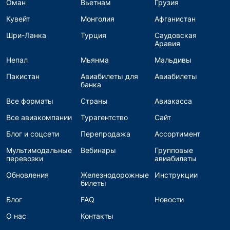
Оман
Вьетнам
Грузия
Кувейт
Монголия
Афганистан
Шри-Ланка
Турция
Саудовская
Аравия
Непал
Мьянма
Мальдивы
Пакистан
Авиабилеты для
Авиабилеты
банка
Все форматы
Страны
Авиакасса
Все авиакомпании
Турагентство
Сайт
Блог и соцсети
Перепродажа
Ассортимент
Мультимодальные
Вебинары
Групповые
перевозки
авиабилеты
Обновления
Железнодорожные
Инструкции
билеты
Блог
FAQ
Новости
О нас
Контакты