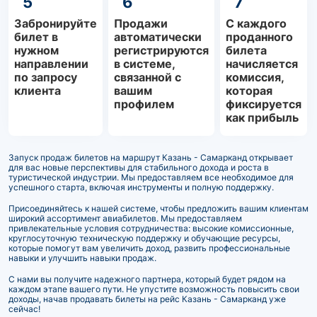
5
6
7
Забронируйте
Продажи
С каждого
билет в
автоматически
проданного
нужном
регистрируются
билета
направлении
в системе,
начисляется
по запросу
связанной с
комиссия,
клиента
вашим
которая
профилем
фиксируется
как прибыль
Запуск продаж билетов на маршрут Казань - Самарканд открывает
для вас новые перспективы для стабильного дохода и роста в
туристической индустрии. Мы предоставляем все необходимое для
успешного старта, включая инструменты и полную поддержку.
Присоединяйтесь к нашей системе, чтобы предложить вашим клиентам
широкий ассортимент авиабилетов. Мы предоставляем
привлекательные условия сотрудничества: высокие комиссионные,
круглосуточную техническую поддержку и обучающие ресурсы,
которые помогут вам увеличить доход, развить профессиональные
навыки и улучшить навыки продаж.
С нами вы получите надежного партнера, который будет рядом на
каждом этапе вашего пути. Не упустите возможность повысить свои
доходы, начав продавать билеты на рейс Казань - Самарканд уже
сейчас!