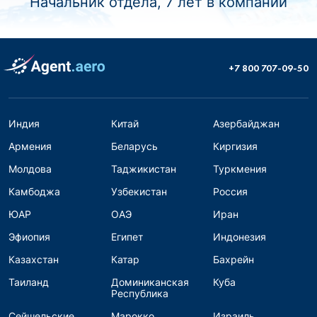
Начальник отдела, 7 лет в компании
+7 800 707-09-50
Индия
Китай
Азербайджан
Армения
Беларусь
Киргизия
Молдова
Таджикистан
Туркмения
Камбоджа
Узбекистан
Россия
ЮАР
ОАЭ
Иран
Эфиопия
Египет
Индонезия
Казахстан
Катар
Бахрейн
Таиланд
Доминиканская
Куба
Республика
Сейшельские
Марокко
Израиль