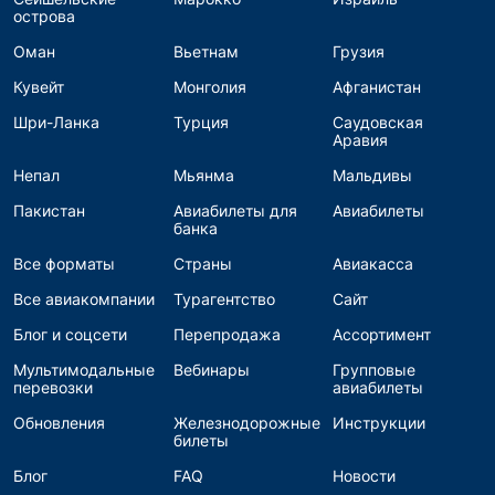
острова
Оман
Вьетнам
Грузия
Кувейт
Монголия
Афганистан
Шри-Ланка
Турция
Саудовская
Аравия
Непал
Мьянма
Мальдивы
Пакистан
Авиабилеты для
Авиабилеты
банка
Все форматы
Страны
Авиакасса
Все авиакомпании
Турагентство
Сайт
Блог и соцсети
Перепродажа
Ассортимент
Мультимодальные
Вебинары
Групповые
перевозки
авиабилеты
Обновления
Железнодорожные
Инструкции
билеты
Блог
FAQ
Новости