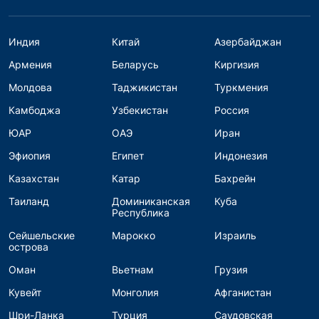
Индия
Китай
Азербайджан
Армения
Беларусь
Киргизия
Молдова
Таджикистан
Туркмения
Камбоджа
Узбекистан
Россия
ЮАР
ОАЭ
Иран
Эфиопия
Египет
Индонезия
Казахстан
Катар
Бахрейн
Таиланд
Доминиканская
Куба
Республика
Сейшельские
Марокко
Израиль
острова
Оман
Вьетнам
Грузия
Кувейт
Монголия
Афганистан
Шри-Ланка
Турция
Саудовская