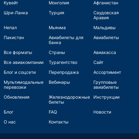
Кувейт
Монголия
Афганистан
Шри-Ланка
Турция
Саудовская
Аравия
Непал
Мьянма
Мальдивы
Пакистан
Авиабилеты для
Авиабилеты
банка
Все форматы
Страны
Авиакасса
Все авиакомпании
Турагентство
Сайт
Блог и соцсети
Перепродажа
Ассортимент
Мультимодальные
Вебинары
Групповые
перевозки
авиабилеты
Обновления
Железнодорожные
Инструкции
билеты
Блог
FAQ
Новости
О нас
Контакты