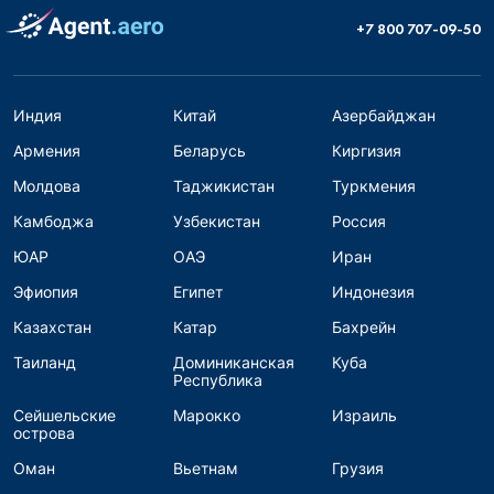
+7 800 707-09-50
Индия
Китай
Азербайджан
Армения
Беларусь
Киргизия
Молдова
Таджикистан
Туркмения
Камбоджа
Узбекистан
Россия
ЮАР
ОАЭ
Иран
Эфиопия
Египет
Индонезия
Казахстан
Катар
Бахрейн
Таиланд
Доминиканская
Куба
Республика
Сейшельские
Марокко
Израиль
острова
Оман
Вьетнам
Грузия