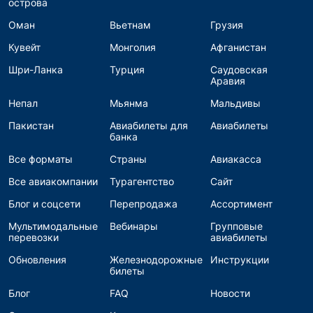
острова
Оман
Вьетнам
Грузия
Кувейт
Монголия
Афганистан
Шри-Ланка
Турция
Саудовская
Аравия
Непал
Мьянма
Мальдивы
Пакистан
Авиабилеты для
Авиабилеты
банка
Все форматы
Страны
Авиакасса
Все авиакомпании
Турагентство
Сайт
Блог и соцсети
Перепродажа
Ассортимент
Мультимодальные
Вебинары
Групповые
перевозки
авиабилеты
Обновления
Железнодорожные
Инструкции
билеты
Блог
FAQ
Новости