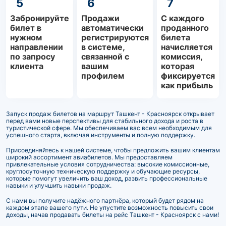
5
6
7
Забронируйте
Продажи
С каждого
билет в
автоматически
проданного
нужном
регистрируются
билета
направлении
в системе,
начисляется
по запросу
связанной с
комиссия,
клиента
вашим
которая
профилем
фиксируется
как прибыль
Запуск продаж билетов на маршрут Ташкент - Красноярск открывает
перед вами новые перспективы для стабильного дохода и роста в
туристической сфере. Мы обеспечиваем вас всем необходимым для
успешного старта, включая инструменты и полную поддержку.
Присоединяйтесь к нашей системе, чтобы предложить вашим клиентам
широкий ассортимент авиабилетов. Мы предоставляем
привлекательные условия сотрудничества: высокие комиссионные,
круглосуточную техническую поддержку и обучающие ресурсы,
которые помогут увеличить ваш доход, развить профессиональные
навыки и улучшить навыки продаж.
С нами вы получите надёжного партнёра, который будет рядом на
каждом этапе вашего пути. Не упустите возможность повысить свои
доходы, начав продавать билеты на рейс Ташкент - Красноярск с нами!