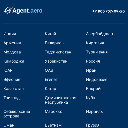
+7 800 707-09-50
Индия
Китай
Азербайджан
Армения
Беларусь
Киргизия
Молдова
Таджикистан
Туркмения
Камбоджа
Узбекистан
Россия
ЮАР
ОАЭ
Иран
Эфиопия
Египет
Индонезия
Казахстан
Катар
Бахрейн
Таиланд
Доминиканская
Куба
Республика
Сейшельские
Марокко
Израиль
острова
Оман
Вьетнам
Грузия