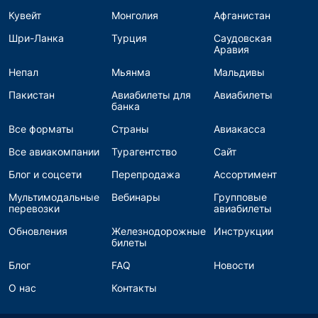
Кувейт
Монголия
Афганистан
Шри-Ланка
Турция
Саудовская
Аравия
Непал
Мьянма
Мальдивы
Пакистан
Авиабилеты для
Авиабилеты
банка
Все форматы
Страны
Авиакасса
Все авиакомпании
Турагентство
Сайт
Блог и соцсети
Перепродажа
Ассортимент
Мультимодальные
Вебинары
Групповые
перевозки
авиабилеты
Обновления
Железнодорожные
Инструкции
билеты
Блог
FAQ
Новости
О нас
Контакты