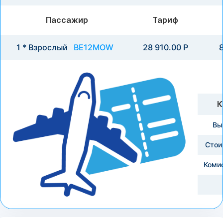
Пассажир
Тариф
1 * Взрослый
BE12MOW
28 910.00 Р
8
К
Вы
Стои
Коми