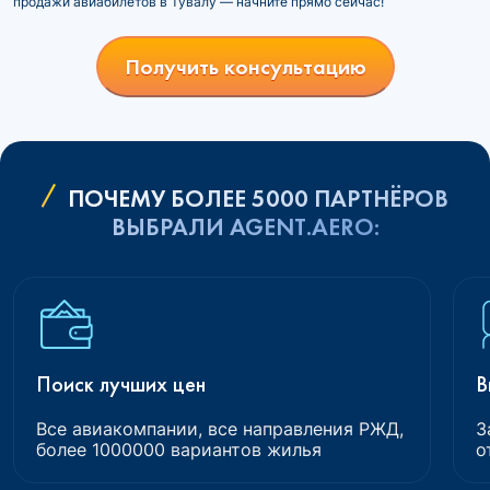
продажи авиабилетов в Тувалу — начните прямо сейчас!
Получить консультацию
ПОЧЕМУ БОЛЕЕ 5000 ПАРТНЁРОВ
ВЫБРАЛИ AGENT.AERO:
Поиск лучших цен
В
Все авиакомпании, все направления РЖД,
З
более 1000000 вариантов жилья
о