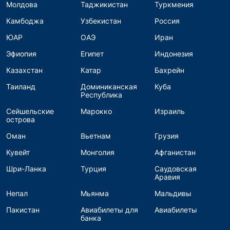
Молдова
Таджикистан
Туркмения
Камбоджа
Узбекистан
Россия
ЮАР
ОАЭ
Иран
Эфиопия
Египет
Индонезия
Казахстан
Катар
Бахрейн
Таиланд
Доминиканская
Куба
Республика
Сейшельские
Марокко
Израиль
острова
Оман
Вьетнам
Грузия
Кувейт
Монголия
Афганистан
Шри-Ланка
Турция
Саудовская
Аравия
Непал
Мьянма
Мальдивы
Пакистан
Авиабилеты для
Авиабилеты
банка