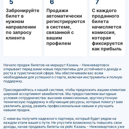
5
6
7
Забронируйте
Продажи
С каждого
билет в
автоматически
проданного
нужном
регистрируются
билета
направлении
в системе,
начисляется
по запросу
связанной с
комиссия,
клиента
вашим
которая
профилем
фиксируется
как прибыль
Начало продаж билетов на маршрут Казань - Нижневартовск
открывает перед вами новые перспективы для устойчивого дохода и
роста в туристической сфере. Мы обеспечиваем вас всем
необходимым для успешного старта, включая инструменты и полную
поддержку.
Присоединяйтесь к нашей системе, чтобы предложить вашим клиентам
широкий ассортимент авиабилетов. Мы предоставляем выгодные
условия сотрудничества: высокие комиссионные, круглосуточную
техническую поддержку и обучающие ресурсы, которые помогут вам
увеличить доход, развить профессиональные навыки и улучшить
навыки продаж.
С нами вы получите надежного партнера, который будет рядом на
каждом этапе вашего пути. Не упустите возможность повысить свои
доходы, начав продавать билеты на рейс Казань - Нижневартовск уже