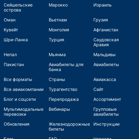
Сейшельские
Марокко
Израиль
острова
Оман
Вьетнам
Грузия
Кувейт
Монголия
Афганистан
Шри-Ланка
Турция
Саудовская
Аравия
Непал
Мьянма
Мальдивы
Пакистан
Авиабилеты для
Авиабилеты
банка
Все форматы
Страны
Авиакасса
Все авиакомпании
Турагентство
Сайт
Блог и соцсети
Перепродажа
Ассортимент
Мультимодальные
Вебинары
Групповые
перевозки
авиабилеты
Обновления
Железнодорожные
Инструкции
билеты
Блог
FAQ
Новости