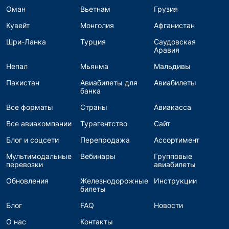
Оман
Вьетнам
Грузия
Кувейт
Монголия
Афганистан
Шри-Ланка
Турция
Саудовская
Аравия
Непал
Мьянма
Мальдивы
Пакистан
Авиабилеты для
Авиабилеты
банка
Все форматы
Страны
Авиакасса
Все авиакомпании
Турагентство
Сайт
Блог и соцсети
Перепродажа
Ассортимент
Мультимодальные
Вебинары
Групповые
перевозки
авиабилеты
Обновления
Железнодорожные
Инструкции
билеты
Блог
FAQ
Новости
О нас
Контакты