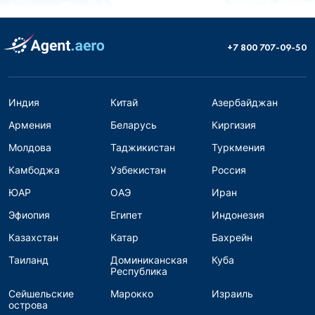
+7 800 707-09-50
Индия
Китай
Азербайджан
Армения
Беларусь
Киргизия
Молдова
Таджикистан
Туркмения
Камбоджа
Узбекистан
Россия
ЮАР
ОАЭ
Иран
Эфиопия
Египет
Индонезия
Казахстан
Катар
Бахрейн
Таиланд
Доминиканская
Куба
Республика
Сейшельские
Марокко
Израиль
острова