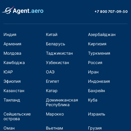
+7 800 707-09-50
Индия
Китай
Азербайджан
Армения
Беларусь
Киргизия
Молдова
Таджикистан
Туркмения
Камбоджа
Узбекистан
Россия
ЮАР
ОАЭ
Иран
Эфиопия
Египет
Индонезия
Казахстан
Катар
Бахрейн
Таиланд
Доминиканская
Куба
Республика
Сейшельские
Марокко
Израиль
острова
Оман
Вьетнам
Грузия