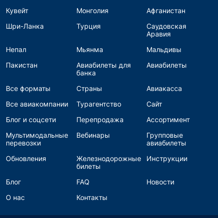
Кувейт
Монголия
Афганистан
Шри-Ланка
Турция
Саудовская
Аравия
Непал
Мьянма
Мальдивы
Пакистан
Авиабилеты для
Авиабилеты
банка
Все форматы
Страны
Авиакасса
Все авиакомпании
Турагентство
Сайт
Блог и соцсети
Перепродажа
Ассортимент
Мультимодальные
Вебинары
Групповые
перевозки
авиабилеты
Обновления
Железнодорожные
Инструкции
билеты
Блог
FAQ
Новости
О нас
Контакты