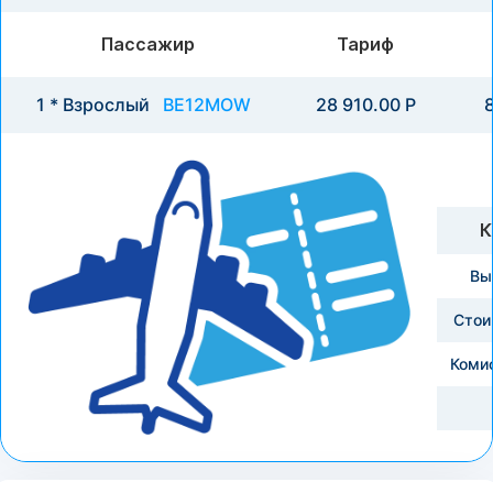
Пассажир
Тариф
1 * Взрослый
BE12MOW
28 910.00 Р
8
К
Вы
Стои
Коми