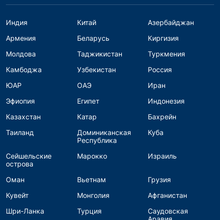
Индия
Китай
Азербайджан
Армения
Беларусь
Киргизия
Молдова
Таджикистан
Туркмения
Камбоджа
Узбекистан
Россия
ЮАР
ОАЭ
Иран
Эфиопия
Египет
Индонезия
Казахстан
Катар
Бахрейн
Таиланд
Доминиканская
Куба
Республика
Сейшельские
Марокко
Израиль
острова
Оман
Вьетнам
Грузия
Кувейт
Монголия
Афганистан
Шри-Ланка
Турция
Саудовская
Аравия