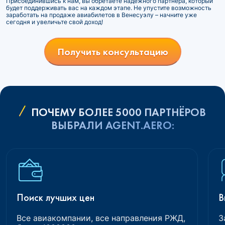
Присоединившись к нам, вы обретаете надежного партнера, который
будет поддерживать вас на каждом этапе. Не упустите возможность
заработать на продаже авиабилетов в Венесуэлу – начните уже
сегодня и увеличьте свой доход!
Получить консультацию
ПОЧЕМУ БОЛЕЕ 5000 ПАРТНЁРОВ
ВЫБРАЛИ AGENT.AERO:
Поиск лучших цен
В
Все авиакомпании, все направления РЖД,
З