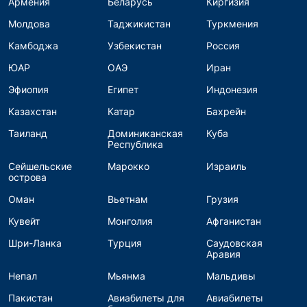
Армения
Беларусь
Киргизия
Молдова
Таджикистан
Туркмения
Камбоджа
Узбекистан
Россия
ЮАР
ОАЭ
Иран
Эфиопия
Египет
Индонезия
Казахстан
Катар
Бахрейн
Таиланд
Доминиканская
Куба
Республика
Сейшельские
Марокко
Израиль
острова
Оман
Вьетнам
Грузия
Кувейт
Монголия
Афганистан
Шри-Ланка
Турция
Саудовская
Аравия
Непал
Мьянма
Мальдивы
Пакистан
Авиабилеты для
Авиабилеты