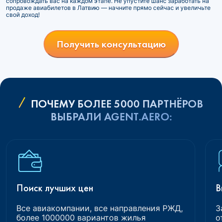
сопровождать вас на каждом этапе. Не упустите шанс заработать на
продаже авиабилетов в Латвию — начните прямо сейчас и увеличьте
свой доход!
Получить консультацию
ПОЧЕМУ БОЛЕЕ 5000 ПАРТНЁРОВ
ВЫБРАЛИ AGENT.AERO:
Поиск лучших цен
В
Все авиакомпании, все направления РЖД,
З
более 1000000 вариантов жилья
о