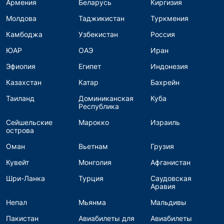
Армения
Беларусь
Киргизия
Молдова
Таджикистан
Туркмения
Камбоджа
Узбекистан
Россия
ЮАР
ОАЭ
Иран
Эфиопия
Египет
Индонезия
Казахстан
Катар
Бахрейн
Таиланд
Доминиканская
Куба
Республика
Сейшельские
Марокко
Израиль
острова
Оман
Вьетнам
Грузия
Кувейт
Монголия
Афганистан
Шри-Ланка
Турция
Саудовская
Аравия
Непал
Мьянма
Мальдивы
Пакистан
Авиабилеты для
Авиабилеты