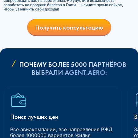
сопровождать вас на всех этапах. Не упустите возможность
заработать на продаже билетов в Гаити — начните прямо сейчас,
чтобы увеличить свои доходы!
Получить консультацию
ПОЧЕМУ БОЛЕЕ 5000 ПАРТНЁРОВ
ВЫБРАЛИ AGENT.AERO:
Поиск лучших цен
В
Все авиакомпании, все направления РЖД,
З
более 1000000 вариантов жилья
о