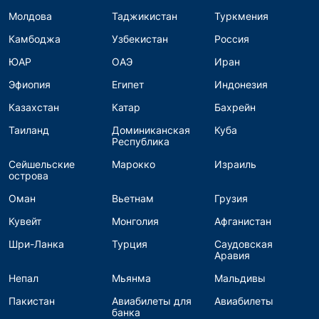
Молдова
Таджикистан
Туркмения
Камбоджа
Узбекистан
Россия
ЮАР
ОАЭ
Иран
Эфиопия
Египет
Индонезия
Казахстан
Катар
Бахрейн
Таиланд
Доминиканская
Куба
Республика
Сейшельские
Марокко
Израиль
острова
Оман
Вьетнам
Грузия
Кувейт
Монголия
Афганистан
Шри-Ланка
Турция
Саудовская
Аравия
Непал
Мьянма
Мальдивы
Пакистан
Авиабилеты для
Авиабилеты
банка