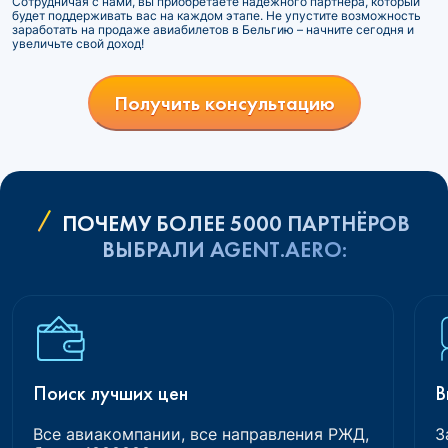
Сотрудничая с нами, вы приобретаете надежного партнера, который
будет поддерживать вас на каждом этапе. Не упустите возможность
заработать на продаже авиабилетов в Бельгию – начните сегодня и
увеличьте свой доход!
Получить консультацию
ПОЧЕМУ БОЛЕЕ 5000 ПАРТНЁРОВ
ВЫБРАЛИ AGENT.AERO:
Поиск лучших цен
В
Все авиакомпании, все направления РЖД,
З