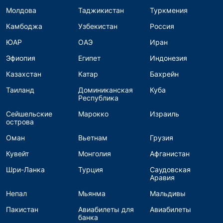
Молдова
Таджикистан
Туркмения
Камбоджа
Узбекистан
Россия
ЮАР
ОАЭ
Иран
Эфиопия
Египет
Индонезия
Казахстан
Катар
Бахрейн
Таиланд
Доминиканская
Куба
Республика
Сейшельские
Марокко
Израиль
острова
Оман
Вьетнам
Грузия
Кувейт
Монголия
Афганистан
Шри-Ланка
Турция
Саудовская
Аравия
Непал
Мьянма
Мальдивы
Пакистан
Авиабилеты для
Авиабилеты
банка