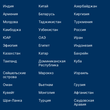
Индия
Китай
Азербайджан
Армения
Беларусь
Киргизия
Молдова
Таджикистан
Туркмения
Камбоджа
Узбекистан
Россия
ЮАР
ОАЭ
Иран
Эфиопия
Египет
Индонезия
Казахстан
Катар
Бахрейн
Таиланд
Доминиканская
Куба
Республика
Сейшельские
Марокко
Израиль
острова
Оман
Вьетнам
Грузия
Кувейт
Монголия
Афганистан
Шри-Ланка
Турция
Саудовская
Аравия