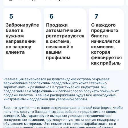
5
6
7
Забронируйте
Продажи
С каждого
билет в
автоматически
проданного
нужном
регистрируются
билета
направлении
в системе,
начисляется
по запросу
связанной с
комиссия,
клиента
вашим
которая
профилем
фиксируется
как прибыль
Реализация авиабилетов на Фолклендские острова открывает
великолепные перспективы перед теми, кто хочет стабильно
зарабатывать и развиваться в туристической индустрии. Мы
предлагаем вам эффективный и легкий способ получать прибыль от
продажи билетов. В вашем распоряжении будут все необходимые
инструменты и поддержка для уверенной работы.
Все, что нужно, — это зарегистрироваться на нашей платформе, чтобы
получить доступ к базе данных авиарейсов и предложить их своим
клиентам. Мы гарантируем выгодные условия сотрудничества:
конкурентные комиссии, круглосуточную техническую поддержку и
обучающие материалы. Это поможет не только зарабатывать, но и
совершенствовать навыки продаж для развития вашего бизнеса.