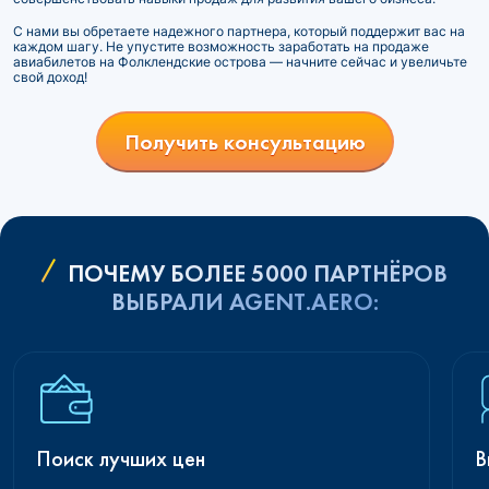
С нами вы обретаете надежного партнера, который поддержит вас на
каждом шагу. Не упустите возможность заработать на продаже
авиабилетов на Фолклендские острова — начните сейчас и увеличьте
свой доход!
Получить консультацию
ПОЧЕМУ БОЛЕЕ 5000 ПАРТНЁРОВ
ВЫБРАЛИ AGENT.AERO:
Поиск лучших цен
В