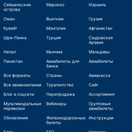
Сейшельские
Марокко
Израиль
острова
Оман
Вьетнам
Грузия
Кувейт
Монголия
Афганистан
Шри-Ланка
Турция
Саудовская
Аравия
Непал
Мьянма
Мальдивы
Пакистан
Авиабилеты для
Авиабилеты
банка
Все форматы
Страны
Авиакасса
Все авиакомпании
Турагентство
Сайт
Блог и соцсети
Перепродажа
Ассортимент
Мультимодальные
Вебинары
Групповые
перевозки
авиабилеты
Обновления
Железнодорожные
Инструкции
билеты
Блог
FAQ
Новости