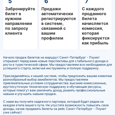
5
6
7
Забронируйте
Продажи
С каждого
билет в
автоматически
проданного
нужном
регистрируются
билета
направлении
в системе,
начисляется
по запросу
связанной с
комиссия,
клиента
вашим
которая
профилем
фиксируется
как прибыль
Начало продаж билетов на маршрут Санкт-Петербург - Пхукет
открывает перед вами новые перспективы для стабильного дохода и
роста в туристической сфере. Мы предоставляем все необходимое для
успешного старта, включая инструменты и полную поддержку.
Присоединяйтесь к нашей системе, чтобы предложить вашим клиентам
разнообразный выбор авиабилетов. Мы предоставляем
привлекательные условия сотрудничества: высокие комиссионные,
круглосуточную техническую поддержку и обучающие ресурсы,
которые помогут вам увеличить доход, развить профессиональные
навыки и улучшить навыки продаж.
С нами вы получите надежного партнера, который будет рядом на
каждом этапе вашего пути. Не упустите возможность повысить свои
доходы, начав продавать билеты на рейс Санкт-Петербург - Пхукет
уже сейчас!