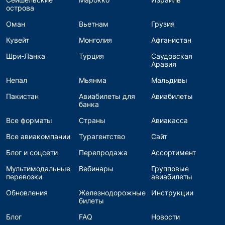
острова
Оман
Вьетнам
Грузия
Кувейт
Монголия
Афганистан
Шри-Ланка
Турция
Саудовская
Аравия
Непал
Мьянма
Мальдивы
Пакистан
Авиабилеты для
Авиабилеты
банка
Все форматы
Страны
Авиакасса
Все авиакомпании
Турагентство
Сайт
Блог и соцсети
Перепродажа
Ассортимент
Мультимодальные
Вебинары
Групповые
перевозки
авиабилеты
Обновления
Железнодорожные
Инструкции
билеты
Блог
FAQ
Новости