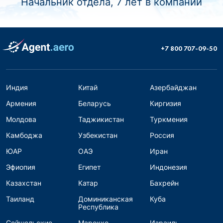
Начальник отдела, 7 лет в компании
+7 800 707-09-50
Индия
Китай
Азербайджан
Армения
Беларусь
Киргизия
Молдова
Таджикистан
Туркмения
Камбоджа
Узбекистан
Россия
ЮАР
ОАЭ
Иран
Эфиопия
Египет
Индонезия
Казахстан
Катар
Бахрейн
Таиланд
Доминиканская
Куба
Республика
Сейшельские
Марокко
Израиль