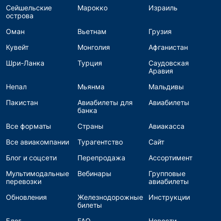
Сейшельские
Марокко
Израиль
острова
Оман
Вьетнам
Грузия
Кувейт
Монголия
Афганистан
Шри-Ланка
Турция
Саудовская
Аравия
Непал
Мьянма
Мальдивы
Пакистан
Авиабилеты для
Авиабилеты
банка
Все форматы
Страны
Авиакасса
Все авиакомпании
Турагентство
Сайт
Блог и соцсети
Перепродажа
Ассортимент
Мультимодальные
Вебинары
Групповые
перевозки
авиабилеты
Обновления
Железнодорожные
Инструкции
билеты
Блог
FAQ
Новости