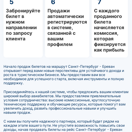
5
6
7
Забронируйте
Продажи
С каждого
билет в
автоматически
проданного
нужном
регистрируются
билета
направлении
в системе,
начисляется
по запросу
связанной с
комиссия,
клиента
вашим
которая
профилем
фиксируется
как прибыль
Начало продаж билетов на маршрут Санкт-Петербург - Ереван
открывает перед вами новые перспективы для устойчивого дохода и
роста в туристическом бизнесе. Мы предоставим вам все
необходимое для успешного старта, включая инструменты и полную
поддержку.
Присоединяйтесь к нашей системе, чтобы предложить вашим клиентам
широкий выбор авиабилетов. Мы предоставляем привлекательные
условия сотрудничества: высокие комиссионные, круглосуточную
техническую поддержку и обучающие ресурсы, которые помогут вам
увеличить доход, развить профессиональные навыки и улучшить
навыки продаж.
С нами вы получите надежного партнера, который будет рядом на
каждом этапе вашего пути. Не упустите возможность повысить свои
доходы, начав продавать билеты на рейс Санкт-Петербург - Ереван