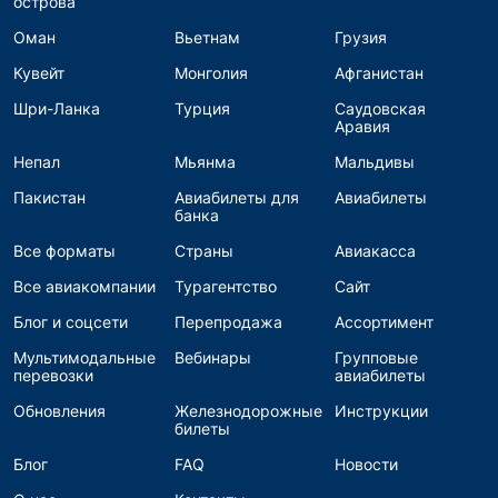
острова
Оман
Вьетнам
Грузия
Кувейт
Монголия
Афганистан
Шри-Ланка
Турция
Саудовская
Аравия
Непал
Мьянма
Мальдивы
Пакистан
Авиабилеты для
Авиабилеты
банка
Все форматы
Страны
Авиакасса
Все авиакомпании
Турагентство
Сайт
Блог и соцсети
Перепродажа
Ассортимент
Мультимодальные
Вебинары
Групповые
перевозки
авиабилеты
Обновления
Железнодорожные
Инструкции
билеты
Блог
FAQ
Новости