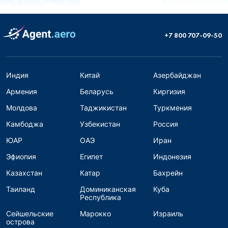
+7 800 707-09-50
Индия
Китай
Азербайджан
Армения
Беларусь
Киргизия
Молдова
Таджикистан
Туркмения
Камбоджа
Узбекистан
Россия
ЮАР
ОАЭ
Иран
Эфиопия
Египет
Индонезия
Казахстан
Катар
Бахрейн
Таиланд
Доминиканская
Куба
Республика
Сейшельские
Марокко
Израиль
острова