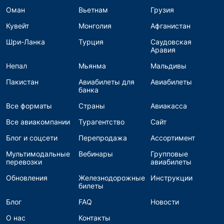
Оман
Вьетнам
Грузия
Кувейт
Монголия
Афганистан
Шри-Ланка
Турция
Саудовская
Аравия
Непал
Мьянма
Мальдивы
Пакистан
Авиабилеты для
Авиабилеты
банка
Все форматы
Страны
Авиакасса
Все авиакомпании
Турагентство
Сайт
Блог и соцсети
Перепродажа
Ассортимент
Мультимодальные
Вебинары
Групповые
перевозки
авиабилеты
Обновления
Железнодорожные
Инструкции
билеты
Блог
FAQ
Новости
О нас
Контакты