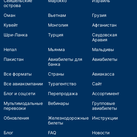
Сейшельские
Марокко
Израиль
острова
Оман
Вьетнам
Грузия
Кувейт
Монголия
Афганистан
Шри-Ланка
Турция
Саудовская
Аравия
Непал
Мьянма
Мальдивы
Пакистан
Авиабилеты для
Авиабилеты
банка
Все форматы
Страны
Авиакасса
Все авиакомпании
Турагентство
Сайт
Блог и соцсети
Перепродажа
Ассортимент
Мультимодальные
Вебинары
Групповые
перевозки
авиабилеты
Обновления
Железнодорожные
Инструкции
билеты
Блог
FAQ
Новости