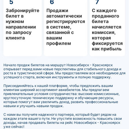
5
6
7
Забронируйте
Продажи
С каждого
билет в
автоматически
проданного
нужном
регистрируются
билета
направлении
в системе,
начисляется
по запросу
связанной с
комиссия,
клиента
вашим
которая
профилем
фиксируется
как прибыль
Начало продаж билетов на маршрут Новосибирск - Красноярск
открывает перед вами новые перспективы для стабильного дохода и
роста в туристической сфере. Мы предоставляем все необходимое для
успешного старта, включая инструменты и полную поддержку.
Присоединяйтесь к нашей платформе, чтобы предложить вашим
клиентам широкий ассортимент авиабилетов. Мы предлагаем
привлекательные условия сотрудничества: высокие комиссионные,
круглосуточную техническую поддержку и обучающие ресурсы,
которые помогут вам увеличить доход, развить профессиональные
навыки и улучшить навыки продаж.
С нами вы получите надежного партнера, который будет рядом на
каждом этапе вашего пути. Не упустите возможность повысить свои
доходы, начав продавать билеты на рейс Новосибирск - Красноярск
уже сейчас!