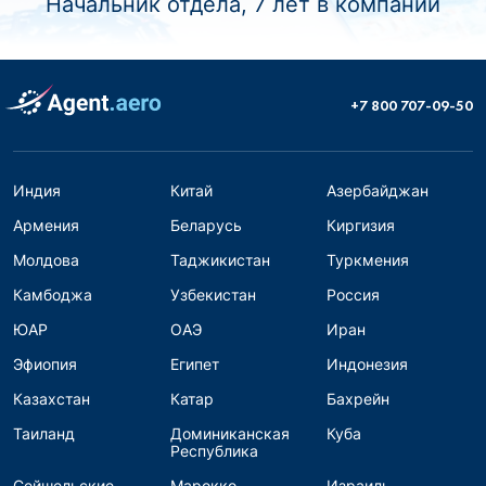
Начальник отдела, 7 лет в компании
+7 800 707-09-50
Индия
Китай
Азербайджан
Армения
Беларусь
Киргизия
Молдова
Таджикистан
Туркмения
Камбоджа
Узбекистан
Россия
ЮАР
ОАЭ
Иран
Эфиопия
Египет
Индонезия
Казахстан
Катар
Бахрейн
Таиланд
Доминиканская
Куба
Республика
Сейшельские
Марокко
Израиль