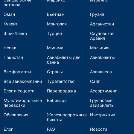
острова
Оман
Вьетнам
Грузия
Кувейт
Монголия
Афганистан
Шри-Ланка
Турция
Саудовская
Аравия
Непал
Мьянма
Мальдивы
Пакистан
Авиабилеты для
Авиабилеты
банка
Все форматы
Страны
Авиакасса
Все авиакомпании
Турагентство
Сайт
Блог и соцсети
Перепродажа
Ассортимент
Мультимодальные
Вебинары
Групповые
перевозки
авиабилеты
Обновления
Железнодорожные
Инструкции
билеты
Блог
FAQ
Новости