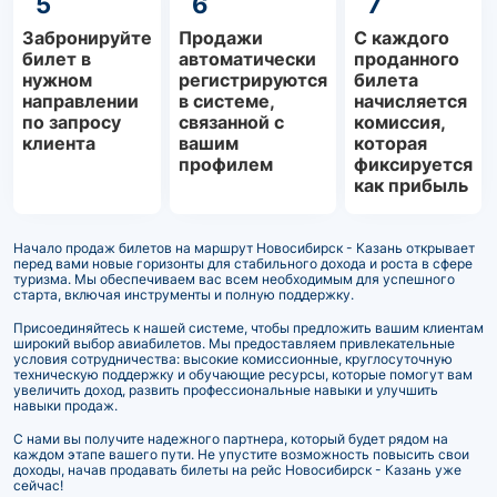
5
6
7
Забронируйте
Продажи
С каждого
билет в
автоматически
проданного
нужном
регистрируются
билета
направлении
в системе,
начисляется
по запросу
связанной с
комиссия,
клиента
вашим
которая
профилем
фиксируется
как прибыль
Начало продаж билетов на маршрут Новосибирск - Казань открывает
перед вами новые горизонты для стабильного дохода и роста в сфере
туризма. Мы обеспечиваем вас всем необходимым для успешного
старта, включая инструменты и полную поддержку.
Присоединяйтесь к нашей системе, чтобы предложить вашим клиентам
широкий выбор авиабилетов. Мы предоставляем привлекательные
условия сотрудничества: высокие комиссионные, круглосуточную
техническую поддержку и обучающие ресурсы, которые помогут вам
увеличить доход, развить профессиональные навыки и улучшить
навыки продаж.
С нами вы получите надежного партнера, который будет рядом на
каждом этапе вашего пути. Не упустите возможность повысить свои
доходы, начав продавать билеты на рейс Новосибирск - Казань уже
сейчас!