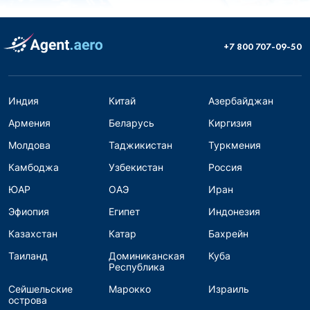
+7 800 707-09-50
Индия
Китай
Азербайджан
Армения
Беларусь
Киргизия
Молдова
Таджикистан
Туркмения
Камбоджа
Узбекистан
Россия
ЮАР
ОАЭ
Иран
Эфиопия
Египет
Индонезия
Казахстан
Катар
Бахрейн
Таиланд
Доминиканская
Куба
Республика
Сейшельские
Марокко
Израиль
острова