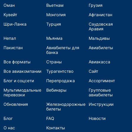
Оман
Вьетнам
Грузия
Кувейт
Монголия
Афганистан
Шри-Ланка
Турция
Саудовская
Аравия
Непал
Мьянма
Мальдивы
Пакистан
Авиабилеты для
Авиабилеты
банка
Все форматы
Страны
Авиакасса
Все авиакомпании
Турагентство
Сайт
Блог и соцсети
Перепродажа
Ассортимент
Мультимодальные
Вебинары
Групповые
перевозки
авиабилеты
Обновления
Железнодорожные
Инструкции
билеты
Блог
FAQ
Новости
О нас
Контакты