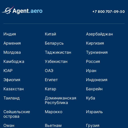
+7 800 707-09-50
Индия
Китай
Азербайджан
Армения
Беларусь
Киргизия
Молдова
Таджикистан
Туркмения
Камбоджа
Узбекистан
Россия
ЮАР
ОАЭ
Иран
Эфиопия
Египет
Индонезия
Казахстан
Катар
Бахрейн
Таиланд
Доминиканская
Куба
Республика
Сейшельские
Марокко
Израиль
острова
Оман
Вьетнам
Грузия