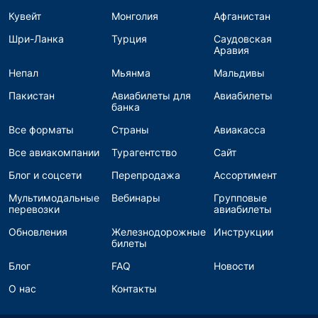
Кувейт
Монголия
Афганистан
Шри-Ланка
Турция
Саудовская
Аравия
Непал
Мьянма
Мальдивы
Пакистан
Авиабилеты для
Авиабилеты
банка
Все форматы
Страны
Авиакасса
Все авиакомпании
Турагентство
Сайт
Блог и соцсети
Перепродажа
Ассортимент
Мультимодальные
Вебинары
Групповые
перевозки
авиабилеты
Обновления
Железнодорожные
Инструкции
билеты
Блог
FAQ
Новости
О нас
Контакты