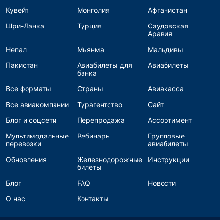
Кувейт
Монголия
Афганистан
Шри-Ланка
Турция
Саудовская
Аравия
Непал
Мьянма
Мальдивы
Пакистан
Авиабилеты для
Авиабилеты
банка
Все форматы
Страны
Авиакасса
Все авиакомпании
Турагентство
Сайт
Блог и соцсети
Перепродажа
Ассортимент
Мультимодальные
Вебинары
Групповые
перевозки
авиабилеты
Обновления
Железнодорожные
Инструкции
билеты
Блог
FAQ
Новости
О нас
Контакты