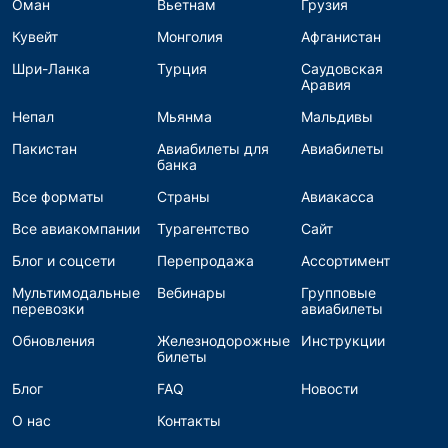
Оман
Вьетнам
Грузия
Кувейт
Монголия
Афганистан
Шри-Ланка
Турция
Саудовская
Аравия
Непал
Мьянма
Мальдивы
Пакистан
Авиабилеты для
Авиабилеты
банка
Все форматы
Страны
Авиакасса
Все авиакомпании
Турагентство
Сайт
Блог и соцсети
Перепродажа
Ассортимент
Мультимодальные
Вебинары
Групповые
перевозки
авиабилеты
Обновления
Железнодорожные
Инструкции
билеты
Блог
FAQ
Новости
О нас
Контакты