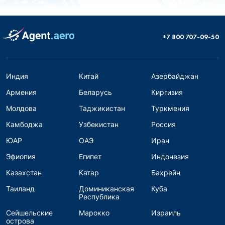
+7 800 707-09-50
Индия
Китай
Азербайджан
Армения
Беларусь
Киргизия
Молдова
Таджикистан
Туркмения
Камбоджа
Узбекистан
Россия
ЮАР
ОАЭ
Иран
Эфиопия
Египет
Индонезия
Казахстан
Катар
Бахрейн
Таиланд
Доминиканская
Куба
Республика
Сейшельские
Марокко
Израиль
острова