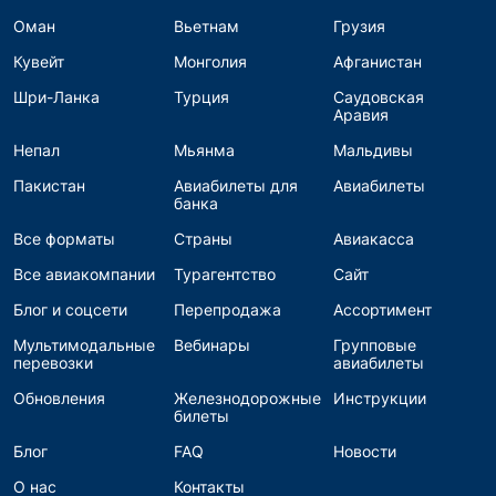
Оман
Вьетнам
Грузия
Кувейт
Монголия
Афганистан
Шри-Ланка
Турция
Саудовская
Аравия
Непал
Мьянма
Мальдивы
Пакистан
Авиабилеты для
Авиабилеты
банка
Все форматы
Страны
Авиакасса
Все авиакомпании
Турагентство
Сайт
Блог и соцсети
Перепродажа
Ассортимент
Мультимодальные
Вебинары
Групповые
перевозки
авиабилеты
Обновления
Железнодорожные
Инструкции
билеты
Блог
FAQ
Новости
О нас
Контакты