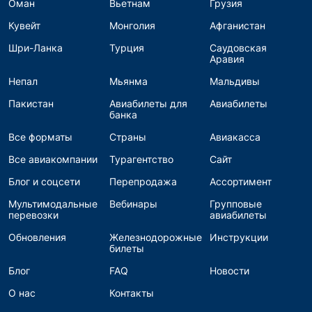
Оман
Вьетнам
Грузия
Кувейт
Монголия
Афганистан
Шри-Ланка
Турция
Саудовская
Аравия
Непал
Мьянма
Мальдивы
Пакистан
Авиабилеты для
Авиабилеты
банка
Все форматы
Страны
Авиакасса
Все авиакомпании
Турагентство
Сайт
Блог и соцсети
Перепродажа
Ассортимент
Мультимодальные
Вебинары
Групповые
перевозки
авиабилеты
Обновления
Железнодорожные
Инструкции
билеты
Блог
FAQ
Новости
О нас
Контакты